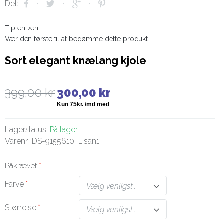
Del:
Tip en ven
Vær den første til at bedømme dette produkt
Sort elegant knælang kjole
399,00 kr
300,00 kr
Lagerstatus:
På lager
Varenr.:
DS-9155610_Lisan1
Påkrævet
Farve
Vælg venligst...
Størrelse
Vælg venligst...