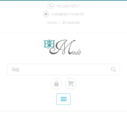
+45 51905817
mail@bjb-mode.dk
Konto
Ønskeliste