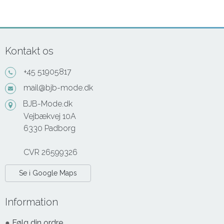
Kontakt os
+45 51905817
mail@bjb-mode.dk
BJB-Mode.dk
Vejbækvej 10A
6330 Padborg
CVR 26599326
Se i Google Maps
Information
●
Følg din ordre