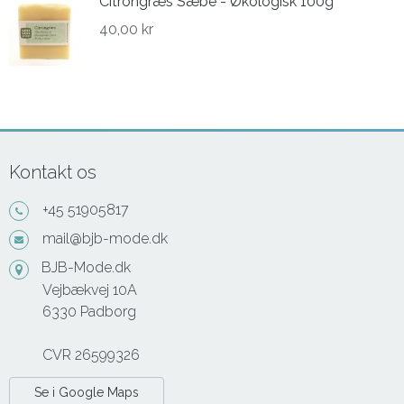
Citrongræs Sæbe - Økologisk 100g
40,00 kr
Kontakt os
+45 51905817
mail@bjb-mode.dk
BJB-Mode.dk
Vejbækvej 10A
6330 Padborg
CVR 26599326
Se i Google Maps