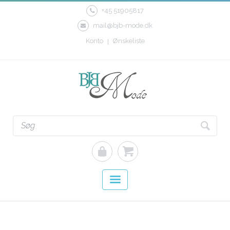
+45 51905817
mail@bjb-mode.dk
Konto
Ønskeliste