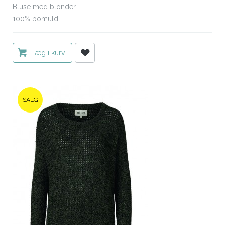
Bluse med blonder
100% bomuld
Læg i kurv
SALG