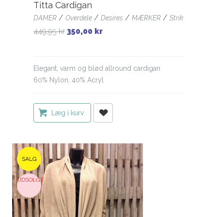
Titta Cardigan
/
/
/
/
DAMER
Overdele
Desires
MÆRKER
Strik
449,95 kr
350,00 kr
Elegant, varm og blød allround cardigan
60% Nylon, 40% Acryl
Læg i kurv
SALG
UDSOLGT