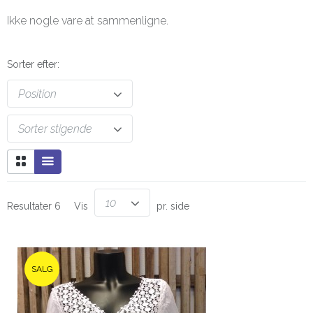
Ikke nogle vare at sammenligne.
Sorter efter:
Position
Sorter stigende
10
Resultater 6
Vis
pr. side
SALG