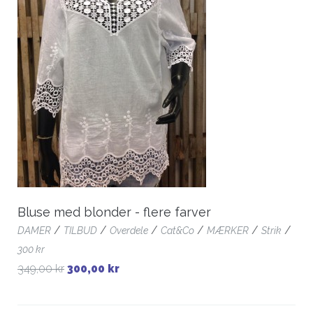
Bluse med blonder - flere farver
/
/
/
/
/
/
DAMER
TILBUD
Overdele
Cat&Co
MÆRKER
Strik
300 kr
349,00 kr
300,00 kr