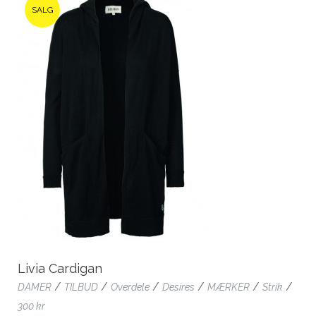
SALG
Livia Cardigan
/
/
/
/
/
/
DAMER
TILBUD
Overdele
Desires
MÆRKER
Strik
300 kr