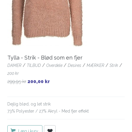
Tylla - Strik - Blød som en fjer
/
/
/
/
/
/
DAMER
TILBUD
Overdele
Desires
MÆRKER
Strik
200 kr
299,95 kr
200,00 kr
Dejlig blød, og let strik
73% Polyester / 27% Akryl - Med fjer effekt
Læg i kurv