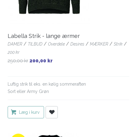
Labella Strik - lange ærmer
/
/
/
/
/
/
DAMER
TILBUD
Overdele
Desires
MÆRKER
Strik
200 kr
250,00 kr
200,00 kr
Luftig strik til eks. en kølig sommeraften
Sort eller Army Grøn
Læg i kurv