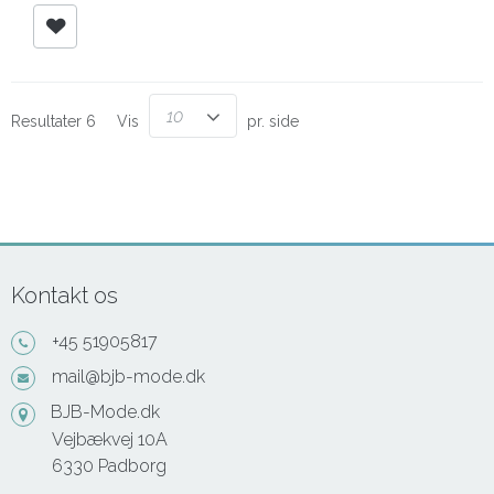
10
Resultater 6
Vis
pr. side
Kontakt os
+45 51905817
mail@bjb-mode.dk
BJB-Mode.dk
Vejbækvej 10A
6330 Padborg