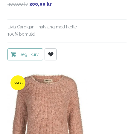
400,00 kr
300,00 kr
Livia Cardigan - halvlang med hætte
100% bomuld
Læg i kurv
SALG