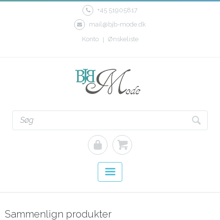
+45 51905817
mail@bjb-mode.dk
Konto
Ønskeliste
Sammenlign produkter