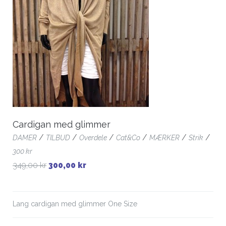
Cardigan med glimmer
/
/
/
/
/
/
DAMER
TILBUD
Overdele
Cat&Co
MÆRKER
Strik
300 kr
349,00 kr
300,00 kr
Lang cardigan med glimmer One Size