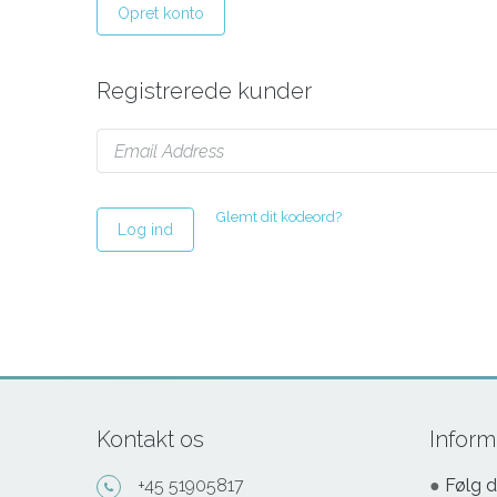
Opret konto
Registrerede kunder
Glemt dit kodeord?
Log ind
Kontakt os
Inform
+45 51905817
●
Følg d