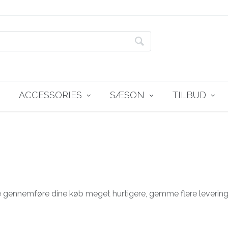
ACCESSORIES
SÆSON
TILBUD
Handsker & Luffer
300 kr
Tørklæder
Efterår / Vinter
200 kr
Huer
Forår / Sommer
Op til 100 kr
ne gennemføre dine køb meget hurtigere, gemme flere levering