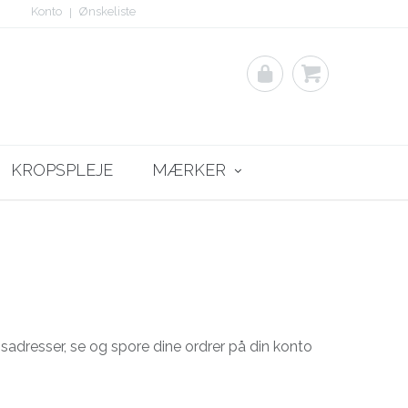
Konto
Ønskeliste
KROPSPLEJE
MÆRKER
Desires
Coline
Cat&Co
sadresser, se og spore dine ordrer på din konto