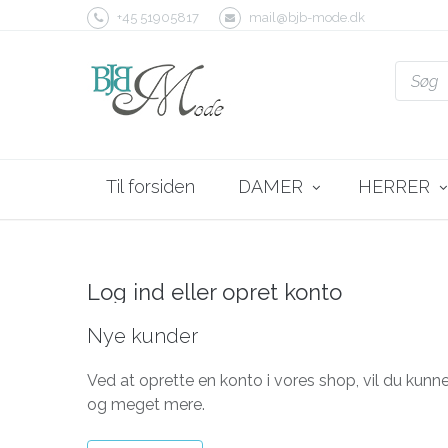
+45 51905817
mail@bjb-mode.dk
T-Shirts & Toppe
Skjorter
Tunika
Til forsiden
DAMER
HERRER
Strik
Jumpsuit / Dragter
T-Shirt
Bukser
Lange ærmer
Overdele
Bukser
Log ind eller opret konto
Nye kunder
Ved at oprette en konto i vores shop, vil du kun
og meget mere.