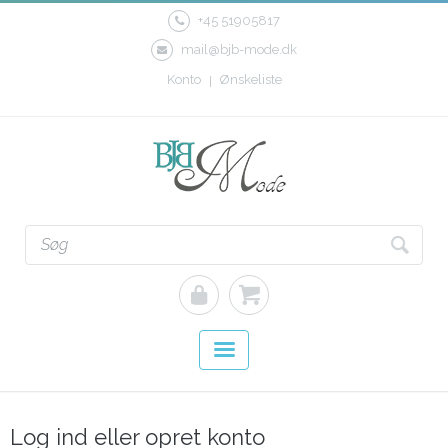
+45 51905817
mail@bjb-mode.dk
Konto
Ønskeliste
Log ind eller opret konto